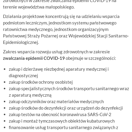
zdrowotnych w zakresie zwalczania epidemii COVID-19 na
terenie województwa małopolskiego.
Działania projektowe koncentrują się na udzielaniu wsparcia
podmiotom leczniczym, jednostkom systemu państwowego
ratownictwa medycznego, jednostkom organizacyjnym
Państwowej Straży Pożarnej oraz Wojewódzkiej Stacji Sanitarno-
Epidemiologicznej.
Zakres wsparcia rozwoju usług zdrowotnych w zakresie
zwalczania epidemii COVID-19
obejmuje w szczególności:
zakup i dzierżawę niezbędnej aparatury medycznej i
diagnostycznej
zakup środków ochrony osobistej
zakup specjalistycznych środków transportu sanitarnego wraz
z aparaturą medyczną
zakup odczynników oraz materiałów medycznych
zakup środków do dezynfekcji oraz urządzeń do dezynfekcji
zakup testów na obecność koronawirusa SARS-CoV-2
zakup i montaż tymczasowych obiektów kubaturowych
finansowanie usług transportu sanitarnego związanych z