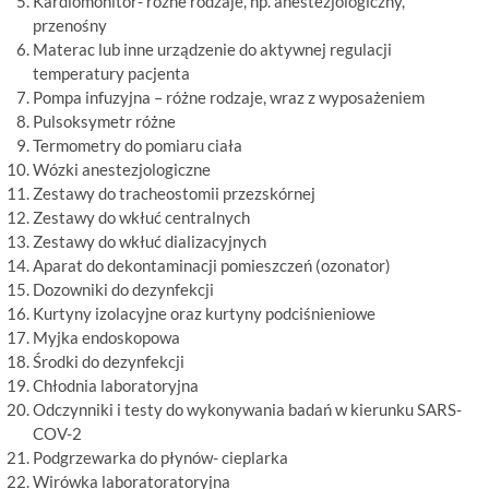
Kardiomonitor- różne rodzaje, np. anestezjologiczny,
przenośny
Materac lub inne urządzenie do aktywnej regulacji
temperatury pacjenta
Pompa infuzyjna – różne rodzaje, wraz z wyposażeniem
Pulsoksymetr różne
Termometry do pomiaru ciała
Wózki anestezjologiczne
Zestawy do tracheostomii przezskórnej
Zestawy do wkłuć centralnych
Zestawy do wkłuć dializacyjnych
Aparat do dekontaminacji pomieszczeń (ozonator)
Dozowniki do dezynfekcji
Kurtyny izolacyjne oraz kurtyny podciśnieniowe
Myjka endoskopowa
Środki do dezynfekcji
Chłodnia laboratoryjna
Odczynniki i testy do wykonywania badań w kierunku SARS-
COV-2
Podgrzewarka do płynów- cieplarka
Wirówka laboratoratoryjna