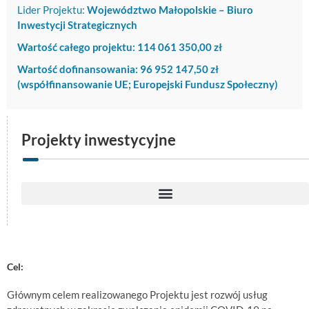
Lider Projektu:
Województwo Małopolskie – Biuro
Inwestycji Strategicznych
Wartość całego projektu:
114 061 350,00 zł
Wartość dofinansowania:
96 952 147,50 zł
(współfinansowanie UE; Europejski Fundusz Społeczny)
Projekty inwestycyjne
Rozwój opieki kardiologicznej w Szpitalu im. dr Józefa Dietla w Krynicy-Zdroju
Cel:
Głównym celem realizowanego Projektu jest rozwój usług