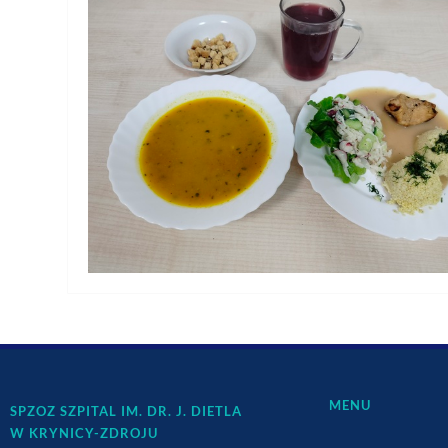
MENU
SPZOZ SZPITAL IM. DR. J. DIETLA
W KRYNICY-ZDROJU