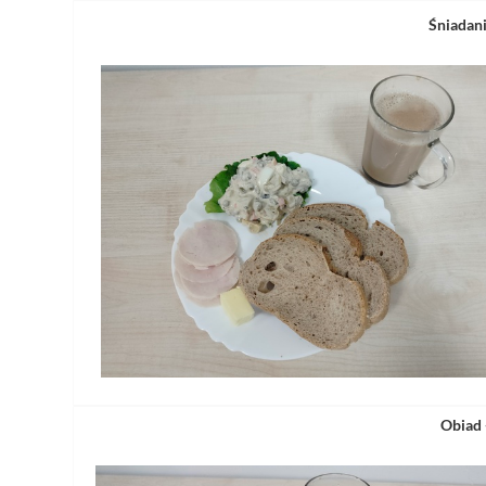
Śniadani
Obiad 