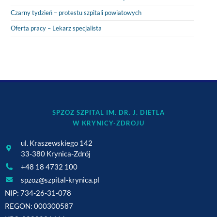
Czarny tydzień – protestu szpitali powiatowych
Oferta pracy – Lekarz specjalista
SPZOZ SZPITAL IM. DR. J. DIETLA
W KRYNICY-ZDROJU
ul. Kraszewskiego 142
33-380 Krynica-Zdrój
+48 18 4732 100
spzoz@szpital-krynica.pl
NIP: 734-26-31-078
REGON: 000300587