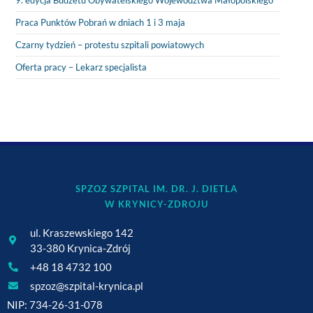
Praca Punktów Pobrań w dniach 1 i 3 maja
Czarny tydzień – protestu szpitali powiatowych
Oferta pracy – Lekarz specjalista
SPZOZ SZPITAL IM. DR. J. DIETLA
W KRYNICY-ZDROJU
ul. Kraszewskiego 142
33-380 Krynica-Zdrój
+48 18 4732 100
spzoz@szpital-krynica.pl
NIP: 734-26-31-078